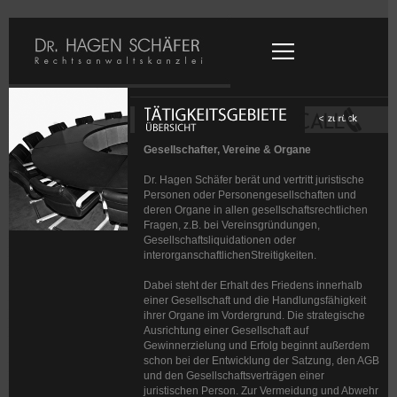
Gesellschafter, Vereine & Organe
Dr. Hagen Schäfer berät und vertritt juristische
Personen oder Personengesellschaften und
deren Organe in allen gesellschaftsrechtlichen
Fragen, z.B. bei Vereinsgründungen,
Gesellschaftsliquidationen oder
interorganschaftlichenStreitigkeiten.
Dabei steht der Erhalt des Friedens innerhalb
einer Gesellschaft und die Handlungsfähigkeit
ihrer Organe im Vordergrund. Die strategische
Ausrichtung einer Gesellschaft auf
Gewinnerzielung und Erfolg beginnt außerdem
schon bei der Entwicklung der Satzung, den AGB
und den Gesellschaftsverträgen einer
juristischen Person. Zur Vermeidung und Abwehr