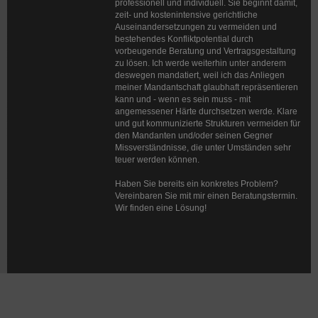
professionell und individuell. Sie beginnt damit,
zeit- und kostenintensive gerichtliche
Auseinandersetzungen zu vermeiden und
bestehendes Konfliktpotential durch
vorbeugende Beratung und Vertragsgestaltung
zu lösen. Ich werde weiterhin unter anderem
deswegen mandatiert, weil ich das Anliegen
meiner Mandantschaft glaubhaft repräsentieren
kann und - wenn es sein muss - mit
angemessener Härte durchsetzen werde. Klare
und gut kommunizierte Strukturen vermeiden für
den Mandanten und/oder seinen Gegner
Missverständnisse, die unter Umständen sehr
teuer werden können.
Haben Sie bereits ein konkretes Problem?
Vereinbaren Sie mit mir einen Beratungstermin.
Wir finden eine Lösung!